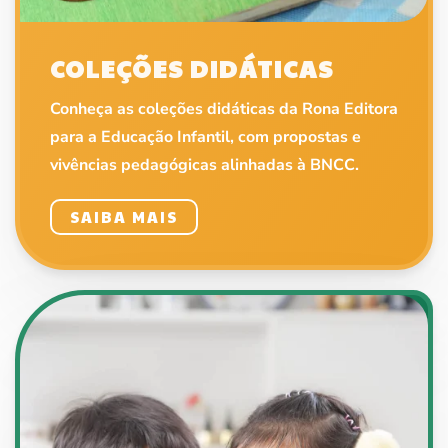
COLEÇÕES DIDÁTICAS
Conheça as coleções didáticas da Rona Editora
para a Educação Infantil, com propostas e
vivências pedagógicas alinhadas à BNCC.
SAIBA MAIS